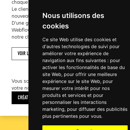
chaque fiche talent.
Le client doit aussi pouvoir intégrer de
Nous utilisons des
nouveaux talents en toute autonomie.
D'une grande facilité de prise en main, le CMS
cookies
Webflow a été configuré sur-mesure pour que
notre client puisse faire ça.
Ce site Web utilise des cookies et
d'autres technologies de suivi pour
améliorer votre expérience de
VOIR LE SITE
navigation aux fins suivantes :
pour
activer les fonctionnalités de base du
site Web
,
pour offrir une meilleure
Vous souhaitez en savoir plus sur la création de
expérience sur le site Web
,
pour
votre nouveau site internet ?
mesurer votre intérêt pour nos
produits et services et pour
CRÉATION WEB
personnaliser les interactions
marketing
,
pour diffuser des publicités
plus pertinentes pour vous
.