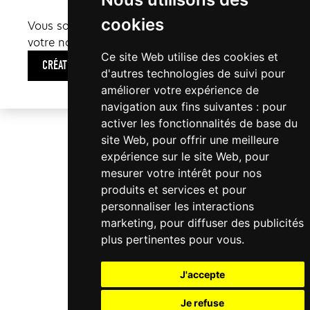
cookies
Vous souhaitez en savoir plus sur la création de
votre nouveau site internet ?
Ce site Web utilise des cookies et
CRÉATION WEB
d'autres technologies de suivi pour
améliorer votre expérience de
navigation aux fins suivantes :
pour
activer les fonctionnalités de base du
site Web
,
pour offrir une meilleure
expérience sur le site Web
,
pour
mesurer votre intérêt pour nos
produits et services et pour
personnaliser les interactions
marketing
,
pour diffuser des publicités
plus pertinentes pour vous
.
J'accepte
Je refuse