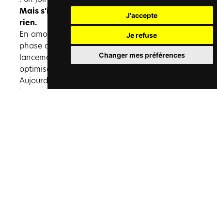
Mais s’il n’est vu pas personne cela ne sert à
J'accepte
rien.
En amont de la création du site, pendant sa
Je refuse
phase de développement et après son
Changer mes préférences
lancement, nous avons analysé, configuré et
optimisé tout ce qui pouvait l’être.
Aujourd’hui, le site internet ressort sur
beaucoup de mots clés capitaux permettant à
notre cliente d’être rapidement trouvée par de
potentiels clients dès qu’elle met en avant une
nouvelle portée de chatons.
Vous souhaitez en savoir plus sur nos missions
en tant qu’agence SEO à Marseille ?
AGENCE SEO