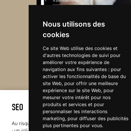
Nous utilisons des
cookies
Ce site Web utilise des cookies et
d'autres technologies de suivi pour
améliorer votre expérience de
navigation aux fins suivantes :
pour
activer les fonctionnalités de base du
site Web
,
pour offrir une meilleure
expérience sur le site Web
,
pour
mesurer votre intérêt pour nos
produits et services et pour
SEO
personnaliser les interactions
marketing
,
pour diffuser des publicités
Au risque de se répéter, on le redit quand même
plus pertinentes pour vous
.
: un joli site internet personnalisé c’est top.