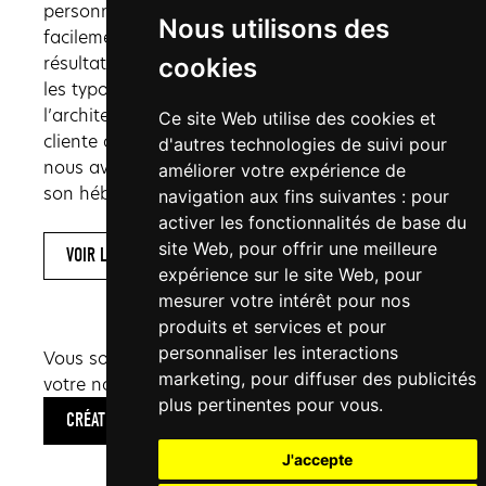
personne décisionnaire dans l’entreprise puisse
Nous utilisons des
facilement faire son choix. Pour atteindre ce
résultat, nous avons longuement travaillé sur
cookies
les typographies, le code couleur et
l’architecture d’information. Une fois que notre
Ce site Web utilise des cookies et
cliente a définitivement validé la maquette,
d'autres technologies de suivi pour
nous avons pu intégrer l’ensemble du projet sur
améliorer votre expérience de
son hébergement.
navigation aux fins suivantes :
pour
activer les fonctionnalités de base du
site Web
,
pour offrir une meilleure
VOIR LE SITE
expérience sur le site Web
,
pour
mesurer votre intérêt pour nos
produits et services et pour
personnaliser les interactions
Vous souhaitez en savoir plus sur la création de
marketing
,
pour diffuser des publicités
votre nouveau site internet ?
plus pertinentes pour vous
.
CRÉATION WEB
J'accepte