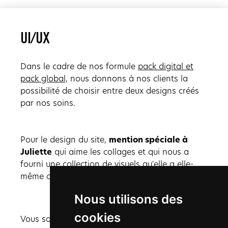
UI/UX
Dans le cadre de nos formule
pack digital et
pack global,
nous donnons à nos clients la
possibilité de choisir entre deux designs créés
par nos soins.
Pour le design du site,
mention spéciale à
Juliette
qui aime les collages et qui nous a
fourni une collection de visuels qu'elle a elle-
même créée !
Nous utilisons des
cookies
Vous souhaitez en savoir plus sur la création de