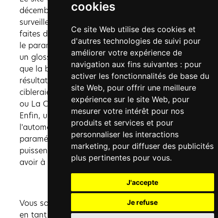
cookies
décembre 2025. Il va nous falloir attendre et
surveiller les optimisations SEO qui ont été
Ce site Web utilise des cookies et
faites durant une bonne année. En plus de tout
d'autres technologies de suivi pour
le paramétrage conventionnel, nous avons créé
améliorer votre expérience de
un glossaire et des pages géolocalisées pour
navigation aux fins suivantes :
pour
que la boutique en ligne sorte dans les
activer les fonctionnalités de base du
résultats de recherche des internautes qui
site Web
,
pour offrir une meilleure
cibleraient des villes comme Cassis, Aubagne
expérience sur le site Web
,
pour
ou La Ciotat.
mesurer votre intérêt pour nos
Enfin, un module spécifiquement conçut pour
produits et services et pour
l'automatisation des
métadonnées
a été
personnaliser les interactions
paramétré en
backoffice
pour que nos clients
marketing
,
pour diffuser des publicités
puissent publier de nouveaux produits sans
plus pertinentes pour vous
.
avoir à se soucier des configurations SEO.
J'accepte
Vous souhaitez en savoir plus sur nos missions
Je refuse
en tant qu’agence SEO à Marseille ?