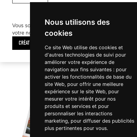
Nous utilisons des
Vous souhaitez en savoir plus sur la création de
cookies
votre nouveau site internet ?
CRÉATION WEB
Ce site Web utilise des cookies et
d'autres technologies de suivi pour
améliorer votre expérience de
navigation aux fins suivantes :
pour
activer les fonctionnalités de base du
site Web
,
pour offrir une meilleure
expérience sur le site Web
,
pour
mesurer votre intérêt pour nos
produits et services et pour
personnaliser les interactions
marketing
,
pour diffuser des publicités
plus pertinentes pour vous
.