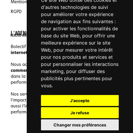
Ce site Web utilise des cookies et
Mentions légales
d'autres technologies de suivi
RGPD
pour améliorer votre expérience
de navigation aux fins suivantes :
pour activer les fonctionnalités de
L'AGENCE
base du site Web
,
pour offrir une
meilleure expérience sur le site
Bolectif est une agence spécialisée en
création de site
Web
,
pour mesurer votre intérêt
internet
, en
SEO
et en
création de logo
à Marseille.
pour nos produits et services et
pour personnaliser les interactions
Nous accompagnons les
PME
,
professions libérales
,
commerçants
,
grands groupes
et
porteurs de projet
marketing
,
pour diffuser des
dans la création de marques cohérentes, visibles et
publicités plus pertinentes pour
performantes.
vous
.
Nos services complémentaires renforcent la lisibilité,
l’impact et l’efficacité de chaque projet. Nous intégrons
J'accepte
aussi l’IA avec exigence, au service de la qualité et de la
performance.
Je refuse
Changer mes préférences