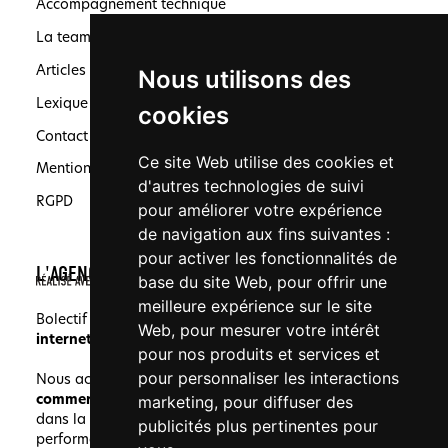
Accompagnement technique
La team
Articles
Nous utilisons des
Lexique
cookies
Contact
Ce site Web utilise des cookies et
Mentions légales
d'autres technologies de suivi
RGPD
pour améliorer votre expérience
de navigation aux fins suivantes :
pour activer les fonctionnalités de
L'AGENCE
base du site Web
,
pour offrir une
meilleure expérience sur le site
Bolectif est une agence spécialisée en
création de site
Web
,
pour mesurer votre intérêt
internet
, en
SEO
et en
création de logo
à Marseille.
pour nos produits et services et
pour personnaliser les interactions
Nous accompagnons les
PME
,
professions libérales
,
commerçants
,
grands groupes
et
porteurs de projet
marketing
,
pour diffuser des
dans la création de marques cohérentes, visibles et
publicités plus pertinentes pour
performantes.