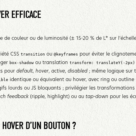
ER EFFICACE‍
re de couleur ou de luminosité (± 15-20 % de L* sur l’échell
riété CSS
ou
pour éviter le clignoteme
transition
@keyframes
éger
ou translation
box-shadow
transform: translateY(-2px)
cts pour
default
,
hover
,
active
,
disabled
; même logique sur t
identique ou équivalent au hover, avec ring ou outlin
ible
 gifs lourds ou JS bloquants ; privilégier les transformation
uch feedback
(ripple, highlight) ou au
tap-down
pour les écr
 HOVER D’UN BOUTON ?‍