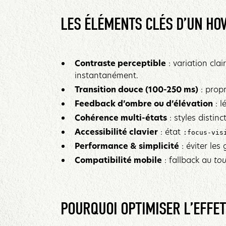
LES ÉLÉMENTS CLÉS D’UN HOV
Contraste perceptible
: variation clai
instantanément.
Transition douce (100-250 ms)
: prop
Feedback d’ombre ou d’élévation
: l
Cohérence multi-états
: styles distin
Accessibilité clavier
: état
:focus-vis
Performance & simplicité
: éviter les
Compatibilité mobile
: fallback au
to
POURQUOI OPTIMISER L’EFFET