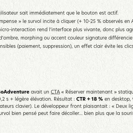
utilisateur sait immédiatement que le bouton est actif.
mpense » le survol incite à cliquer (+ 10-25 % observés en
micro-interaction rend l’interface plus vivante, donc plus 
 d’ombre, morphing ou accent couleur signature différencie 
sibles (paiement, suppression), un effet clair évite les clics
oAdventure
avait un
CTA
« Réserver maintenant » statique.
2 s + légère élévation. Résultat :
CTR + 18 %
en desktop,
ateurs clavier). Le développeur front plaisantait : « Deux
vol bien pensé peut faire décoller… bien plus que la souris