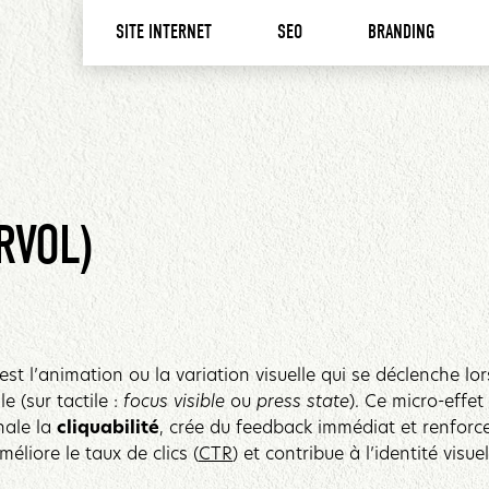
SITE INTERNET
SEO
BRANDING
RVOL)
 est l’animation ou la variation visuelle qui se déclenche lo
 (sur tactile :
focus visible
ou
press state
). Ce micro-effe
gnale la
cliquabilité
, crée du feedback immédiat et renforce
méliore le taux de clics (
CTR
) et contribue à l’identité visue