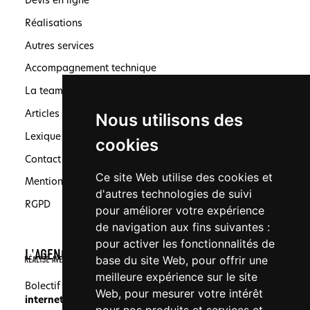
Devis en ligne
Réalisations
Autres services
Accompagnement technique
La team
Articles
Nous utilisons des
Lexique
cookies
Contact
Ce site Web utilise des cookies et
Mentions légales
d'autres technologies de suivi
RGPD
pour améliorer votre expérience
de navigation aux fins suivantes :
pour activer les fonctionnalités de
L'AGENCE
base du site Web
,
pour offrir une
meilleure expérience sur le site
Bolectif est une agence spécialisée en
création de site
Web
,
pour mesurer votre intérêt
internet
, en
SEO
et en
création de logo
à Marseille.