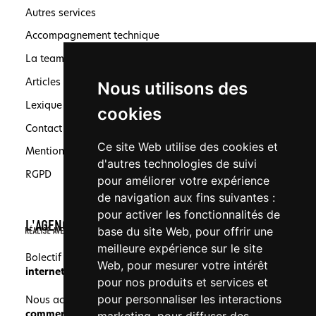
Autres services
Accompagnement technique
La team
Articles
Nous utilisons des
Lexique
cookies
Contact
Ce site Web utilise des cookies et
Mentions légales
d'autres technologies de suivi
RGPD
pour améliorer votre expérience
de navigation aux fins suivantes :
pour activer les fonctionnalités de
L'AGENCE
base du site Web
,
pour offrir une
meilleure expérience sur le site
Bolectif est une agence spécialisée en
création de site
Web
,
pour mesurer votre intérêt
internet
, en
SEO
et en
création de logo
à Marseille.
pour nos produits et services et
pour personnaliser les interactions
Nous accompagnons les
PME
,
professions libérales
,
commerçants
,
grands groupes
et
porteurs de projet