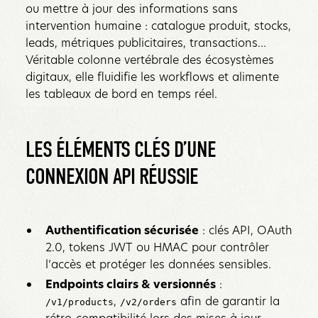
ou mettre à jour des informations sans
intervention humaine : catalogue produit, stocks,
leads, métriques publicitaires, transactions…
Véritable colonne vertébrale des écosystèmes
digitaux, elle fluidifie les workflows et alimente
les tableaux de bord en temps réel.‍
LES ÉLÉMENTS CLÉS D’UNE
CONNEXION API RÉUSSIE‍
Authentification sécurisée
: clés API, OAuth
2.0, tokens JWT ou HMAC pour contrôler
l’accès et protéger les données sensibles.
Endpoints clairs & versionnés
:
,
afin de garantir la
/v1/products
/v2/orders
rétro-compatibilité lors des mises à jour.