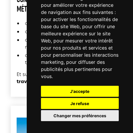
pour améliorer votre expérience
MÉTIER PERMETTRAIT :
de navigation aux fins suivantes :
pour activer les fonctionnalités de
de centraliser vos données
base du site Web
,
pour offrir une
de simplifier les processus internes
meilleure expérience sur le site
d’automatiser uniquement ce qui est
Web
,
pour mesurer votre intérêt
nécessaire
pour nos produits et services et
pour personnaliser les interactions
de piloter votre activité depuis un seul
marketing
,
pour diffuser des
tableau de bord
publicités plus pertinentes pour
Et surtout :
elle s’adapte à votre façon de
vous
.
travailler
, pas l’inverse.
J'accepte
Je refuse
Changer mes préférences