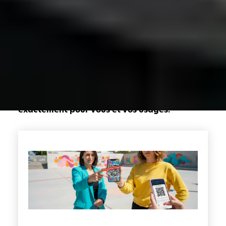
Notion ou Airtable pour structurer, Make pour
faire transiter les données…
Résultat : des workflows fragiles, des
abonnements qui s’accumulent, et une vision
éclatée de l’activité.
Une nouvelle approche s’impose : les
applications métiers sur mesure.
Plus simples, plus claires, plus
professionnelles. Et surtout, conçues
exactement pour vous et vos usages.